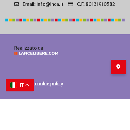
Email: info@inca.it
C.F. 80131910582
Realizzato da
Privacy e cookie policy
IT