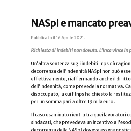
NASpI e mancato preav
Pubblicato il
16 Aprile 2021
.
Richiesta di indebiti non dovuta. L’Inca vince in
Un’altra sentenza sugli indebiti Inps dà ragione
decorrenza dell’indennità NASpI non può essere
effettivamente, riaffermando anche il diritto
dell’indennità, come prevede la normativa. Can
disoccupato, a cui l’Inps ha chiesto la restitu
per un somma pari a oltre 19 mila euro.
Il caso esaminato rientra tra quei lavoratori c
sindacati, che prevedeva un incentivo all’esodo 
decorrenza della NASpI doveva essere posticipa