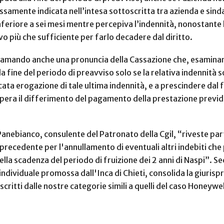
samente indicata nell’intesa sottoscritta tra azienda e sindac
feriore a sei mesi mentre percepiva l’indennità, nonostante 
 più che sufficiente per farlo decadere dal diritto.
ichiamando anche una pronuncia della Cassazione che, esamin
la fine del periodo di preavviso solo se la relativa indennità 
ta erogazione di tale ultima indennità, e a prescindere dal f
pera il differimento del pagamento della prestazione previde
anebianco, consulente del Patronato della Cgil, “riveste pa
precedente per l'annullamento di eventuali altri indebiti che
lla scadenza del periodo di fruizione dei 2 anni di Naspi”. Se
a individuale promossa dall'Inca di Chieti, consolida la giuris
oscritti dalle nostre categorie simili a quelli del caso Honeywel