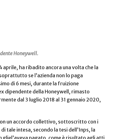
endente Honeywell.
4 aprile, ha ribadito ancora una volta che la
 soprattutto se l’azienda non lo paga
imo di 6 mesi, durante la fruizione
, ex dipendente della Honeywell, rimasto
larmente dal 3 luglio 2018 al 31 gennaio 2020,
on un accordo collettivo, sottoscritto con i
i tale intesa, secondo la tesi dell’Inps, la
 gliel’aveva pagato, come è risultato agli atti