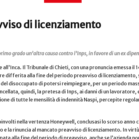
viso di licenziamento
 primo grado un’altra causa contro l’Inps, in favore di un ex dip
 all’Inca. Il Tribunale di Chieti, con una pronuncia emessa il 1
 differita alla fine del periodo preavviso di licenziamento,
 del disoccupato di potersi reimpiegare, per un periodo mass
cellata, quindi, la pretesa di Inps, ai danni di un lavoratore
zione di tutte le mensilità di indennità Naspi, percepite rego
oinvolti nella vertenza Honeywell, conclusasi lo scorso anno c
e la rinuncia al mancato preavviso di licenziamento. In virtù d
ta alla fine del periodo di preavviso, anche se l’azienda non