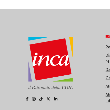
S
Pe
Di
re
Da
Ge
Ma
Mi
in