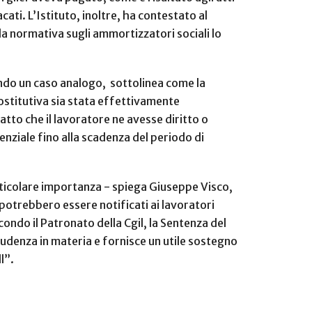
ati. L’Istituto, inoltre, ha contestato al
la normativa sugli ammortizzatori sociali lo
ando un caso analogo, sottolinea come la
sostitutiva sia stata effettivamente
atto che il lavoratore ne avesse diritto o
nziale fino alla scadenza del periodo di
rticolare importanza - spiega Giuseppe Visco,
 potrebbero essere notificati ai lavoratori
condo il Patronato della Cgil, la Sentenza del
prudenza in materia e fornisce un utile sostegno
l”.