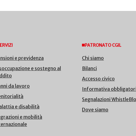
ERVIZI
PATRONATO CGIL
nsioni e previdenza
Chi siamo
soccupazione e sostegno al
Bilanci
ddito
Accesso civico
nni da lavoro
Informativa obbligator
nitorialità
Segnalazioni WhistleBl
lattia e disabilità
Dove siamo
grazioni e mobilità
ternazionale