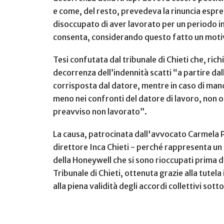
e come, del resto, prevedeva la rinuncia espres
disoccupato di aver lavorato per un periodo in
consenta, considerando questo fatto un motivo
Tesi confutata dal tribunale di Chieti che, r
decorrenza dell’indennità scatti “a partire dal
corrisposta dal datore, mentre in caso di manca
meno nei confronti del datore di lavoro, non o
preavviso non lavorato”.
La causa, patrocinata dall'avvocato Carmela P
direttore Inca Chieti - perché rappresenta un 
della Honeywell che si sono rioccupati prima de
Tribunale di Chieti, ottenuta grazie alla tutel
alla piena validità degli accordi collettivi sott