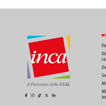
S
Pe
Di
re
Da
Ge
Ma
Mi
in