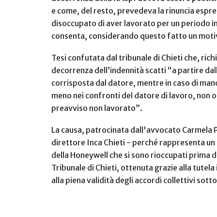
e come, del resto, prevedeva la rinuncia espres
disoccupato di aver lavorato per un periodo in
consenta, considerando questo fatto un motivo
Tesi confutata dal tribunale di Chieti che, r
decorrenza dell’indennità scatti “a partire dal
corrisposta dal datore, mentre in caso di manca
meno nei confronti del datore di lavoro, non o
preavviso non lavorato”.
La causa, patrocinata dall'avvocato Carmela P
direttore Inca Chieti - perché rappresenta un 
della Honeywell che si sono rioccupati prima de
Tribunale di Chieti, ottenuta grazie alla tutel
alla piena validità degli accordi collettivi sott