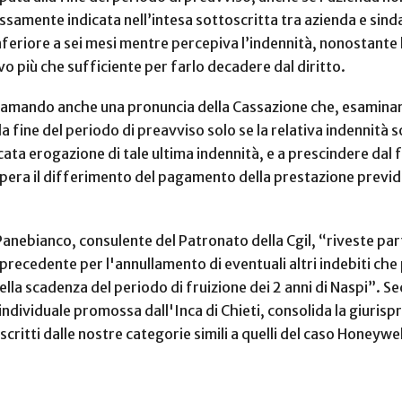
samente indicata nell’intesa sottoscritta tra azienda e sindac
feriore a sei mesi mentre percepiva l’indennità, nonostante 
 più che sufficiente per farlo decadere dal diritto.
ichiamando anche una pronuncia della Cassazione che, esamin
la fine del periodo di preavviso solo se la relativa indennità 
ta erogazione di tale ultima indennità, e a prescindere dal f
pera il differimento del pagamento della prestazione previde
anebianco, consulente del Patronato della Cgil, “riveste pa
precedente per l'annullamento di eventuali altri indebiti che
lla scadenza del periodo di fruizione dei 2 anni di Naspi”. Se
a individuale promossa dall'Inca di Chieti, consolida la giuris
oscritti dalle nostre categorie simili a quelli del caso Honeywel