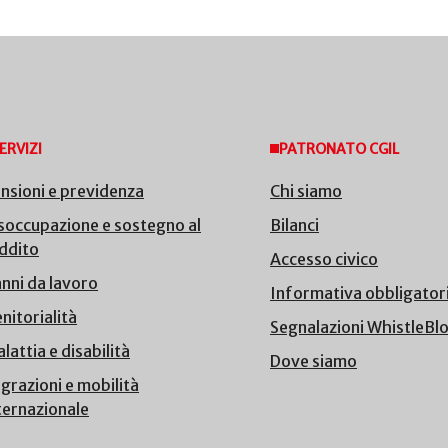
ERVIZI
PATRONATO CGIL
nsioni e previdenza
Chi siamo
soccupazione e sostegno al
Bilanci
ddito
Accesso civico
nni da lavoro
Informativa obbligator
nitorialità
Segnalazioni WhistleBl
lattia e disabilità
Dove siamo
grazioni e mobilità
ternazionale