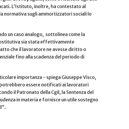
ati. L’Istituto, inoltre, ha contestato al
la normativa sugli ammortizzatori sociali lo
ando un caso analogo, sottolinea come la
sostitutiva sia stata effettivamente
atto che il lavoratore ne avesse diritto o
nziale fino alla scadenza del periodo di
rticolare importanza - spiega Giuseppe Visco,
 potrebbero essere notificati ai lavoratori
condo il Patronato della Cgil, la Sentenza del
prudenza in materia e fornisce un utile sostegno
l”.