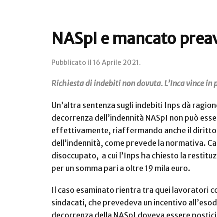
NASpI e mancato preav
Pubblicato il
16 Aprile 2021
.
Richiesta di indebiti non dovuta. L’Inca vince in
Un’altra sentenza sugli indebiti Inps dà ragione
decorrenza dell’indennità NASpI non può essere
effettivamente, riaffermando anche il diritto
dell’indennità, come prevede la normativa. Can
disoccupato, a cui l’Inps ha chiesto la restitu
per un somma pari a oltre 19 mila euro.
Il caso esaminato rientra tra quei lavoratori c
sindacati, che prevedeva un incentivo all’esodo 
decorrenza della NASpI doveva essere posticipa