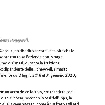
endente Honeywell.
4 aprile, ha ribadito ancora una volta che la
 soprattutto se l’azienda non lo paga
imo di 6 mesi, durante la fruizione
, ex dipendente della Honeywell, rimasto
larmente dal 3 luglio 2018 al 31 gennaio 2020,
on un accordo collettivo, sottoscritto con i
i tale intesa, secondo la tesi dell’Inps, la
 gliel’aveva pagato, come è risultato agli atti