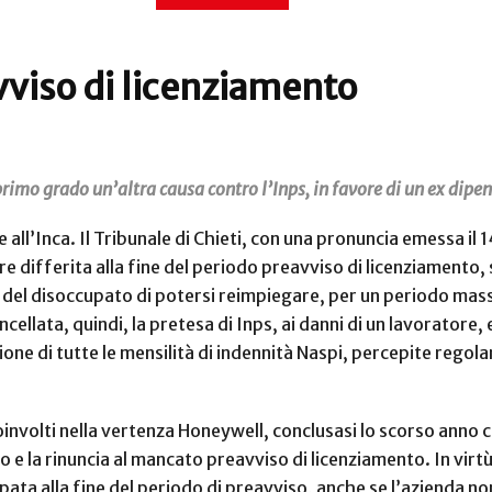
viso di licenziamento
 primo grado un’altra causa contro l’Inps, in favore di un ex dip
 all’Inca. Il Tribunale di Chieti, con una pronuncia emessa il 1
 differita alla fine del periodo preavviso di licenziamento,
 del disoccupato di potersi reimpiegare, per un periodo mass
cellata, quindi, la pretesa di Inps, ai danni di un lavoratore
zione di tutte le mensilità di indennità Naspi, percepite rego
oinvolti nella vertenza Honeywell, conclusasi lo scorso anno c
e la rinuncia al mancato preavviso di licenziamento. In virtù d
ta alla fine del periodo di preavviso, anche se l’azienda non