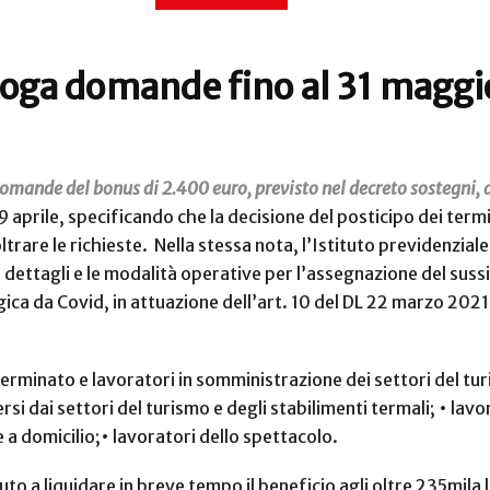
oga domande fino al 31 maggi
omande del bonus di 2.400 euro, previsto nel decreto sostegni, d
 19 aprile, specificando che la decisione del posticipo dei term
ltrare le richieste. Nella stessa nota, l’Istituto previdenzial
 dettagli e le modalità operative per l’assegnazione del sussi
ica da Covid, in attuazione dell’art. 10 del DL 22 marzo 2021
erminato e lavoratori in somministrazione dei settori del tur
rsi dai settori del turismo e degli stabilimenti termali;
• lavo
e a domicilio;
• lavoratori dello spettacolo.
uto a liquidare in breve tempo il beneficio agli oltre 235mil