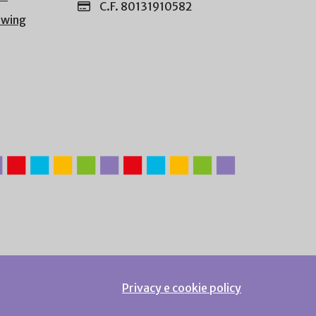
C.F. 80131910582
owing
Privacy e cookie policy