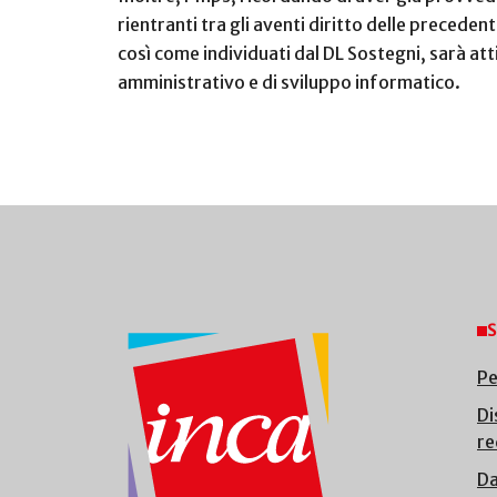
rientranti tra gli aventi diritto delle preced
così come individuati dal DL Sostegni, sarà at
amministrativo e di sviluppo informatico.
S
Pe
Di
re
Da