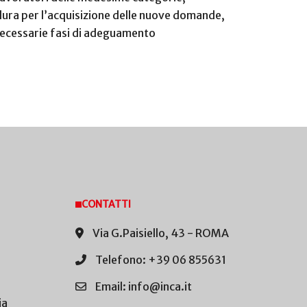
edura per l’acquisizione delle nuove domande,
 necessarie fasi di adeguamento
CONTATTI
Via G.Paisiello, 43 - ROMA
Telefono: +39 06 855631
Email: info@inca.it
ia