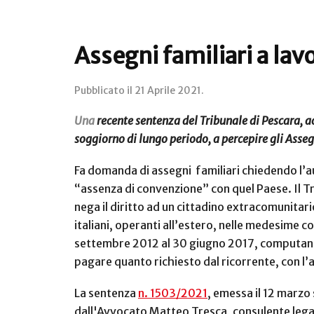
Assegni familiari a lavo
Pubblicato il
21 Aprile 2021
.
Una
recente sentenza del Tribunale di Pescara, ac
soggiorno di lungo periodo, a percepire gli Asseg
Fa domanda di assegni
familiari chiedendo l’au
“assenza di convenzione” con quel Paese. Il Tr
nega il diritto ad un cittadino extracomunitari
italiani, operanti all’estero, nelle medesime con
settembre 2012 al 30 giugno 2017, computando ne
pagare quanto richiesto dal ricorrente, con l’a
La sentenza
n. 1503/2021
, emessa il 12 marzo
dall'Avvocato Matteo Tresca, consulente legale