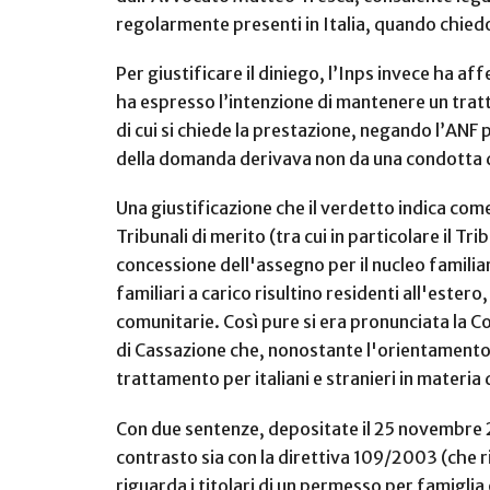
regolarmente presenti in Italia, quando chiedo
Per giustificare il diniego, l’Inps invece ha a
ha espresso l’intenzione di mantenere un tratt
di cui si chiede la prestazione, negando l’ANF 
della domanda derivava non da una condotta di
Una giustificazione che il verdetto indica com
Tribunali di merito (tra cui in particolare il 
concessione dell'assegno per il nucleo familiare 
familiari a carico risultino residenti all'estero
comunitarie. Così pure si era pronunciata la C
di Cassazione che, nonostante l'orientamento u
trattamento per italiani e stranieri in materi
Con due sentenze, depositate il 25 novembre 20
contrasto sia con la direttiva 109/2003 (che r
riguarda i titolari di un permesso per famigli