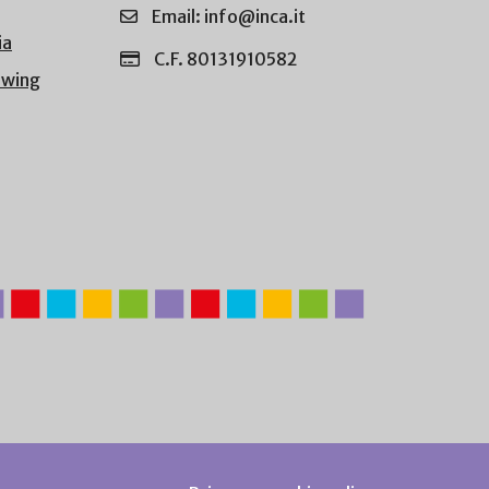
Email: info@inca.it
ia
C.F. 80131910582
owing