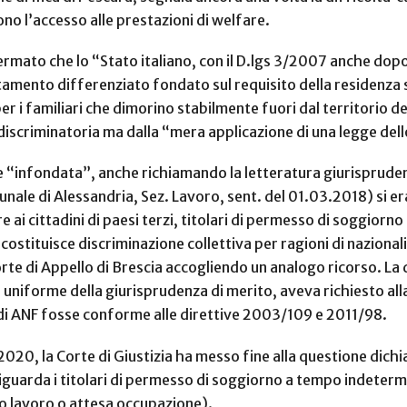
no l’accesso alle prestazioni di welfare.
ffermato che
lo “Stato italiano, con il D.lgs 3/2007 anche dop
amento differenziato fondato sul requisito della residenza si
per i familiari che dimorino stabilmente fuori dal territorio 
scriminatoria ma dalla “mera applicazione di una legge dell
e “infondata”, anche richiamando la letteratura giurisprudenz
Tribunale di Alessandria, Sez. Lavoro, sent. del 01.03.2018) s
ai cittadini di paesi terzi, titolari di permesso di soggiorno a
, costituisce discriminazione collettiva per ragioni di nazional
orte di Appello di Brescia accogliendo un analogo ricorso. La
niforme della giurisprudenza di merito, aveva richiesto alla 
a di ANF fosse conforme alle direttive 2003/109 e 2011/98.
20, la Corte di Giustizia ha messo fine alla questione dichia
iguarda i titolari di permesso di soggiorno a tempo indetermi
a o lavoro o attesa occupazione).