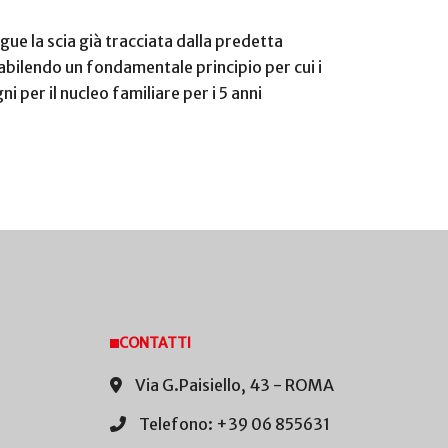
gue la scia già tracciata dalla predetta
abilendo un fondamentale principio per cui i
i per il nucleo familiare per i 5 anni
CONTATTI
Via G.Paisiello, 43 - ROMA
Telefono: +39 06 855631