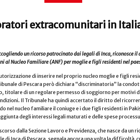
ratori extracomunitari in Itali
cogliendo un ricorso patrocinato dai legali di Inca, riconosce il 
ni al Nucleo Familiare (ANF) per moglie e figli residenti nel pa
torizzazione di inserire nel proprio nucleo moglie e figli resi
ibunale di Pescara però dichiara “discriminatoria” la condot
o, titolare di un regolare permesso di soggiorno per motivi di
dizioni. Il Tribunale ha quindi accertato il diritto del ricorre
l nucleo familiare il coniuge e i due figli residenti in Pakis
ggiunta degli interessi legali maturati e delle spese processu
 scorso dalla Sezione Lavoro e Previdenza, che nasce da un ric
 di Inca di Pescara, segnala ancora una volta la difficoltà
c