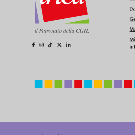
Da
Ge
Ma
Mi
in