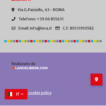
Via G.Paisiello, 43 - ROMA
Telefono: +39 06 855631
Email: info@inca.it
C.F. 80131910582
Realizzato da
Privacy e cookie policy
IT