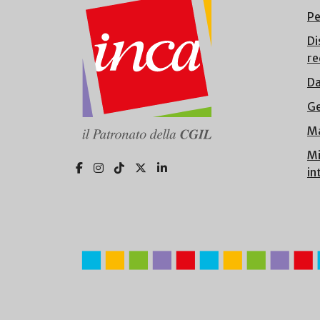
Pe
Di
re
Da
Ge
Ma
Mi
in