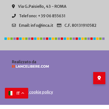
Via G.Paisiello, 43 - ROMA
Telefono: +39 06 855631
Email: info@inca.it
C.F. 80131910582
Realizzato da
Privacy e cookie policy
IT