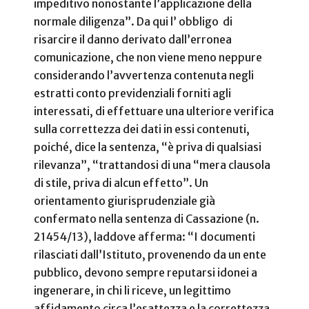
impeditivo nonostante l’applicazione della
normale diligenza”. Da qui l’ obbligo di
risarcire il danno derivato dall’erronea
comunicazione, che non viene meno neppure
considerando l’avvertenza contenuta negli
estratti conto previdenziali forniti agli
interessati, di effettuare una ulteriore verifica
sulla correttezza dei dati in essi contenuti,
poiché, dice la sentenza, “è priva di qualsiasi
rilevanza”, “trattandosi di una “mera clausola
di stile, priva di alcun effetto”. Un
orientamento giurisprudenziale già
confermato nella sentenza di Cassazione (n.
21454/13), laddove afferma: “I documenti
rilasciati dall’Istituto, provenendo da un ente
pubblico, devono sempre reputarsi idonei a
ingenerare, in chi li riceve, un legittimo
affidamento circa l’esattezza e la correttezza