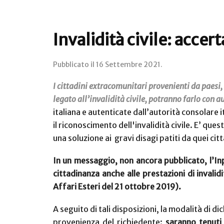
Invalidità civile: acce
Pubblicato il
16 Settembre 2021
.
I cittadini extracomunitari provenienti da paesi, 
legato all’invalidità civile, potranno farlo con a
italiana e autenticate dall’autorità consolare
il riconoscimento dell'invalidità civile.
E’ quest
una soluzione ai
gravi
disagi patiti da quei cit
In un messaggio, non ancora pubblicato, l’Inp
cittadinanza anche alle prestazioni di invalidi
Affari Esteri del 21 ottobre 2019).
A seguito di tali disposizioni, la modalità di di
provenienza del richiedente:
saranno tenuti 