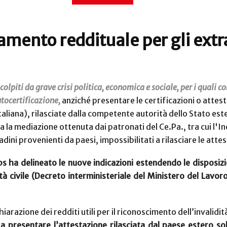
rtamento reddituale per gli ex
colpiti da grave crisi politica, economica e sociale, per i quali 
utocertificazione,
anziché presentare le
certificazioni o attes
 italiana), rilasciate dalla competente autorità dello Stato e
a la mediazione ottenuta dai patronati del Ce.Pa., tra cui l'In
tadini provenienti da paesi, impossibilitati a rilasciare le att
s ha delineato le nuove indicazioni estendendo le disposizion
tà civile (Decreto interministeriale del Ministero del Lavoro
chiarazione dei redditi utili per il riconoscimento dell’invalidi
a presentare l’attestazione rilasciata dal paese estero sol