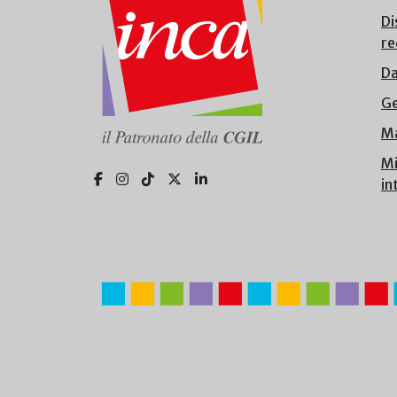
Di
re
Da
Ge
Ma
Mi
in