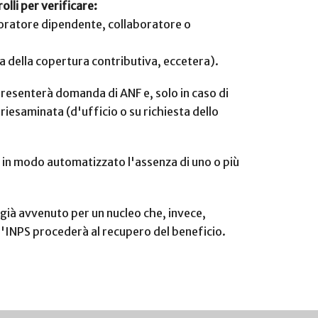
lli per verificare:
avoratore dipendente, collaboratore o
za della copertura contributiva, eccetera).
presenterà domanda di ANF e, solo in caso di
iesaminata (d'ufficio o su richiesta dello
e in modo automatizzato l'assenza di uno o più
 già avvenuto per un nucleo che, invece,
l'INPS procederà al recupero del beneficio.