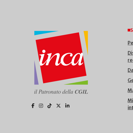
S
Pe
Di
re
Da
Ge
Ma
Mi
in