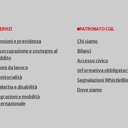
ERVIZI
PATRONATO CGIL
nsioni e previdenza
Chi siamo
soccupazione e sostegno al
Bilanci
ddito
Accesso civico
nni da lavoro
Informativa obbligator
nitorialità
Segnalazioni WhistleBl
lattia e disabilità
Dove siamo
grazioni e mobilità
ternazionale