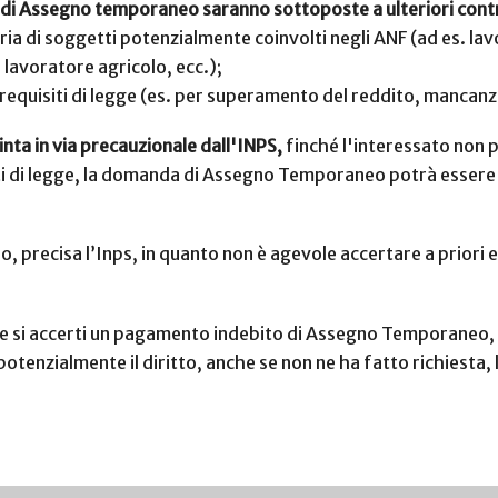
e di Assegno temporaneo saranno sottoposte a ulteriori contro
ria di soggetti potenzialmente coinvolti negli ANF (ad es. l
 lavoratore agricolo, ecc.);
ù requisiti di legge (es. per superamento del reddito, mancan
inta in via precauzionale dall'INPS,
finché l'interessato non 
iti di legge, la domanda di Assegno Temporaneo potrà essere r
, precisa l’Inps, in quanto non è agevole accertare a priori 
 ove si accerti un pagamento indebito di Assegno Temporaneo,
tenzialmente il diritto, anche se non ne ha fatto richiesta, 