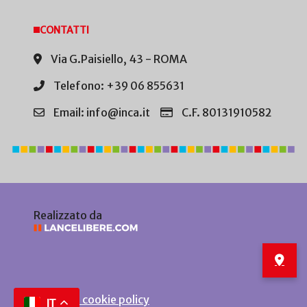
CONTATTI
Via G.Paisiello, 43 - ROMA
Telefono: +39 06 855631
Email: info@inca.it
C.F. 80131910582
Realizzato da
Privacy e cookie policy
IT