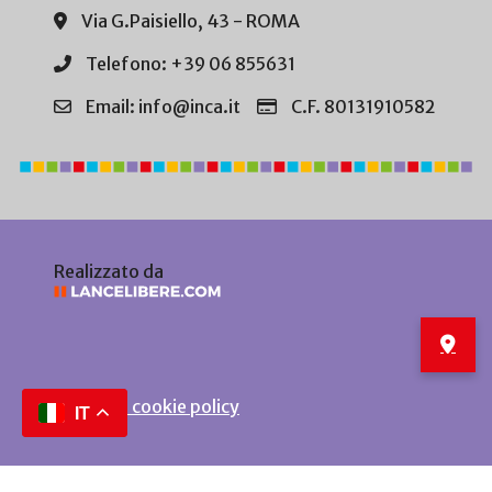
Via G.Paisiello, 43 - ROMA
Telefono: +39 06 855631
Email: info@inca.it
C.F. 80131910582
Realizzato da
Privacy e cookie policy
IT