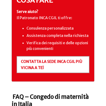
COSA FARE
Serve aiuto?
Il Patronato INCA CGIL ti offre:
Consulenza personalizzata
Assistenza completa nella richiesta
Verifica dei requisiti e delle opzioni
più convenienti
CONTATTA LA SEDE INCA CGIL PIÙ
VICINA A TE!
FAQ – Congedo di maternità
in Italia