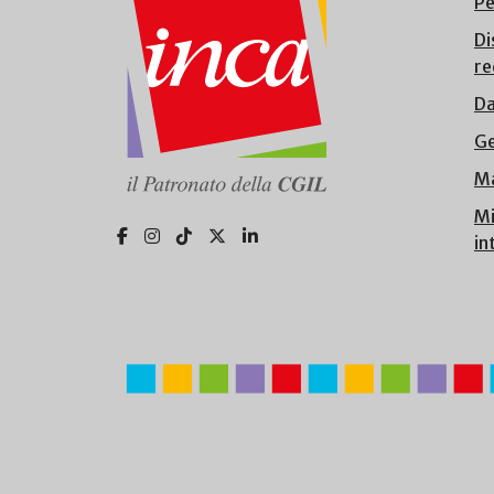
Pe
Di
re
Da
Ge
Ma
Mi
in