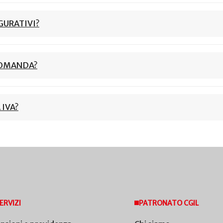
GURATIVI?
DOMANDA?
 IVA?
ERVIZI
PATRONATO CGIL