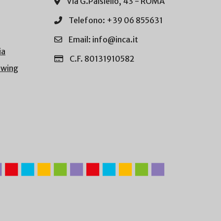
Via G.Paisiello, 43 - ROMA
Telefono: +39 06 855631
Email: info@inca.it
ia
C.F. 80131910582
owing