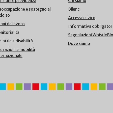
nsioni e previdenza
Chi siamo
soccupazione e sostegno al
Bilanci
ddito
Accesso civico
nni da lavoro
Informativa obbligator
nitorialità
Segnalazioni WhistleBl
lattia e disabilità
Dove siamo
grazioni e mobilità
ternazionale