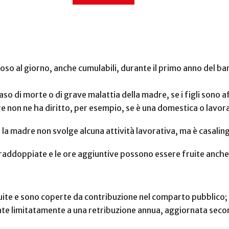
poso al giorno, anche cumulabili, durante il primo anno del ba
 caso di morte o di grave malattia della madre, se i figli sono a
 non ne ha diritto, per esempio, se è una domestica o lavora
e la madre non svolge alcuna attività lavorativa, ma è casalin
o raddoppiate e le ore aggiuntive possono essere fruite anche
uite e sono coperte da contribuzione nel comparto pubblico;
te limitatamente a una retribuzione annua, aggiornata secon