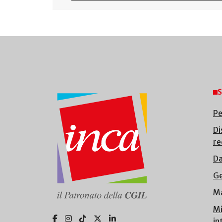
S
Pe
Di
re
Da
Ge
Ma
Mi
in