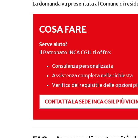
La domanda va presentata al Comune di residenz
COSA FARE
Serve aiuto?
Il Patronato INCA CGIL ti offre:
Consulenza personalizzata
Assistenza completa nella richiesta
Verifica dei requisiti e delle opzioni p
CONTATTA LA SEDE INCA CGIL PIÙ VICIN