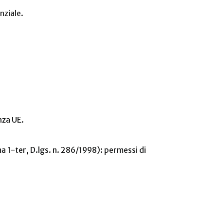
nziale.
nza UE.
mma 1-ter, D.lgs. n. 286/1998): permessi di