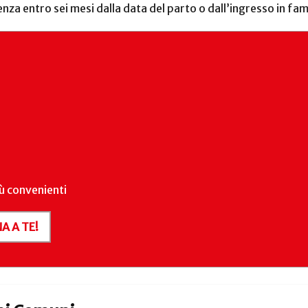
a entro sei mesi dalla data del parto o dall’ingresso in fam
iù convenienti
A A TE!