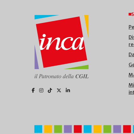
S
Pe
Di
re
Da
Ge
Ma
Mi
in