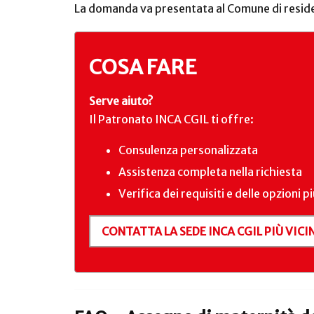
La domanda va presentata al Comune di residenz
COSA FARE
Serve aiuto?
Il Patronato INCA CGIL ti offre:
Consulenza personalizzata
Assistenza completa nella richiesta
Verifica dei requisiti e delle opzioni p
CONTATTA LA SEDE INCA CGIL PIÙ VICIN