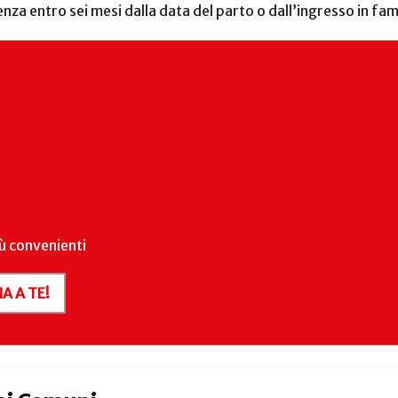
a entro sei mesi dalla data del parto o dall’ingresso in fam
iù convenienti
A A TE!