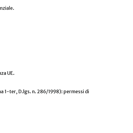
nziale.
nza UE.
mma 1-ter, D.lgs. n. 286/1998): permessi di