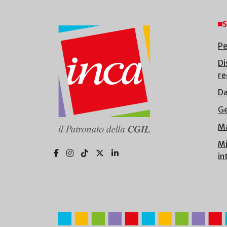
S
Pe
Di
re
Da
Ge
Ma
Mi
in