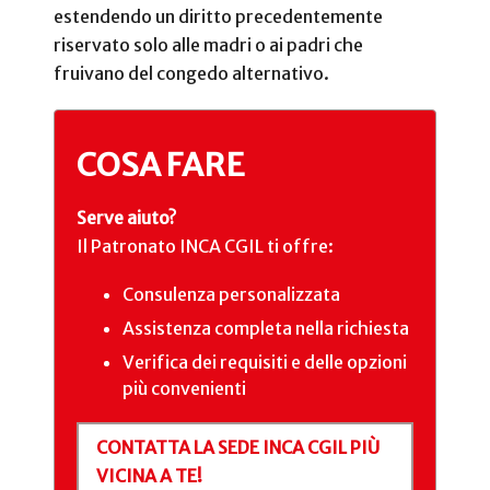
estendendo un diritto precedentemente
riservato solo alle madri o ai padri che
fruivano del congedo alternativo.
COSA FARE
Serve aiuto?
Il Patronato INCA CGIL ti offre:
Consulenza personalizzata
Assistenza completa nella richiesta
Verifica dei requisiti e delle opzioni
più convenienti
CONTATTA LA SEDE INCA CGIL PIÙ
VICINA A TE!