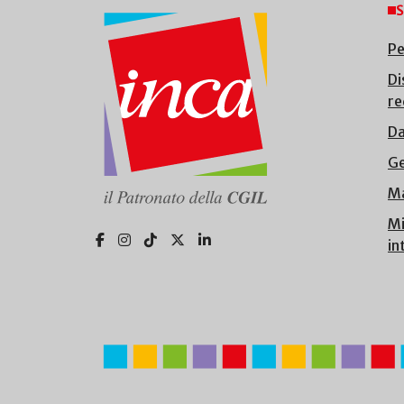
S
Pe
Di
re
Da
Ge
Ma
Mi
in