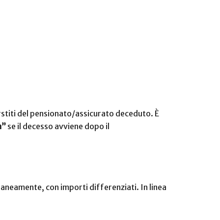
rstiti del pensionato/assicurato deceduto. È
à”
se il decesso avviene dopo il
raneamente, con importi differenziati. In linea