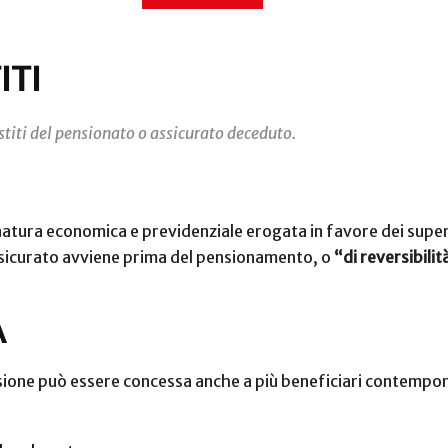
ITI
stiti del pensionato o assicurato deceduto.
 natura economica e previdenziale erogata in favore dei supe
assicurato avviene prima del pensionamento, o
“di reversibilit
A
pensione può essere concessa anche a più beneficiari contempo