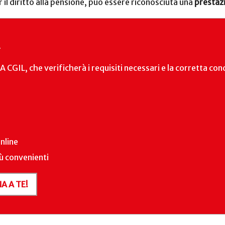
r il diritto alla pensione, può essere riconosciuta una
prestaz
CGIL, che verificherà i requisiti necessari e la corretta con
nline
iù convenienti
A A TE!