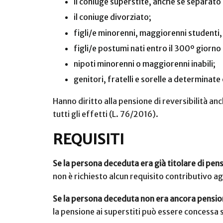
il coniuge superstite, anche se separato
il coniuge divorziato;
figli/e minorenni, maggiorenni studenti, i
figli/e postumi nati entro il 300º giorno
nipoti minorenni o maggiorenni inabili;
genitori, fratelli e sorelle a determinate 
Hanno diritto alla pensione di reversibilità an
tutti gli effetti (L. 76/2016).
REQUISITI
Se la persona deceduta era già titolare di pen
non è richiesto alcun requisito contributivo ag
Se la persona deceduta non era ancora pensio
la pensione ai superstiti può essere concessa s