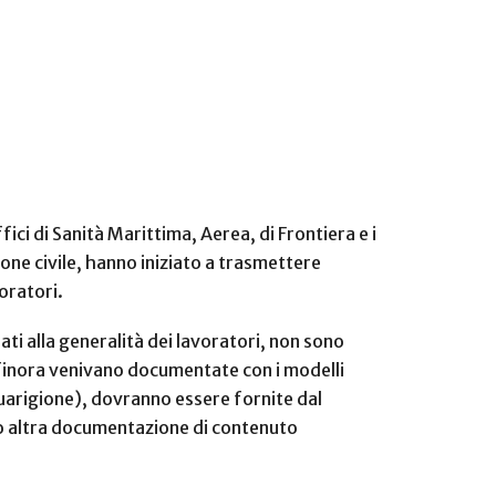
ci di Sanità Marittima, Aerea, di Frontiera e i
ione civile, hanno iniziato a trasmettere
voratori.
iati alla generalità dei lavoratori, non sono
e finora venivano documentate con i modelli
uarigione), dovranno essere fornite dal
 (o altra documentazione di contenuto