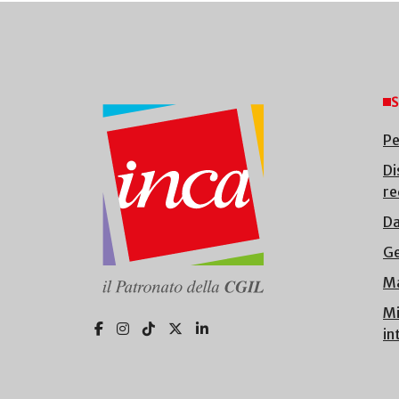
S
Pe
Di
re
Da
Ge
Ma
Mi
in