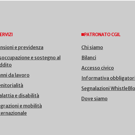
ERVIZI
PATRONATO CGIL
nsioni e previdenza
Chi siamo
soccupazione e sostegno al
Bilanci
ddito
Accesso civico
nni da lavoro
Informativa obbligator
nitorialità
Segnalazioni WhistleBl
lattia e disabilità
Dove siamo
grazioni e mobilità
ternazionale