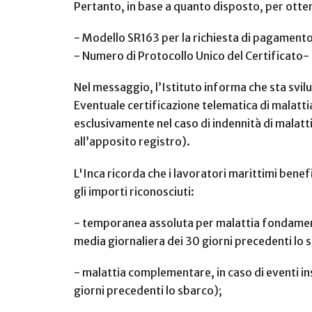
Pertanto, in base a quanto disposto, per otten
- Modello SR163 per la richiesta di pagament
- Numero di Protocollo Unico del Certificato
-
Nel messaggio, l’Istituto informa che sta svi
Eventuale certificazione telematica di malatti
esclusivamente nel caso di indennità di malatti
all’apposito registro).
L'Inca ricorda che i lavoratori marittimi benefi
gli importi riconosciuti:
- temporanea assoluta per malattia fondament
media giornaliera dei 30 giorni precedenti lo 
- malattia complementare, in caso di eventi i
giorni precedenti lo sbarco);