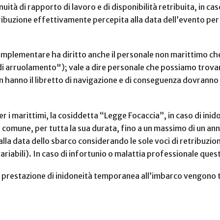
uità di rapporto di lavoro e di disponibilità retribuita, in caso
uzione effettivamente percepita alla data dell’evento per i 
mplementare ha diritto anche il personale non marittimo che
i arruolamento"); vale a dire personale che possiamo trovare
 non hanno il libretto di navigazione e di conseguenza dovrann
er i marittimi, la cosiddetta “Legge Focaccia”, in caso di in
 comune, per tutta la sua durata, fino a un massimo di un anno
lla data dello sbarco considerando le sole voci di retribuzion
ariabili). In caso di infortunio o malattia professionale quest
 la prestazione di inidoneità temporanea all’imbarco vengono t