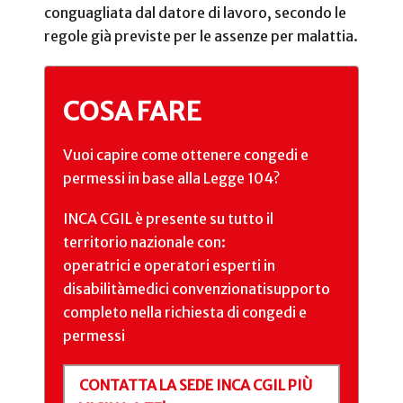
conguagliata dal datore di lavoro, secondo le
regole già previste per le assenze per malattia.
COSA FARE
Vuoi capire come ottenere congedi e
permessi in base alla Legge 104?
INCA CGIL è presente su tutto il
territorio nazionale con:
operatrici e operatori esperti in
disabilità
medici convenzionati
supporto
completo nella richiesta di congedi e
permessi
CONTATTA LA SEDE INCA CGIL PIÙ