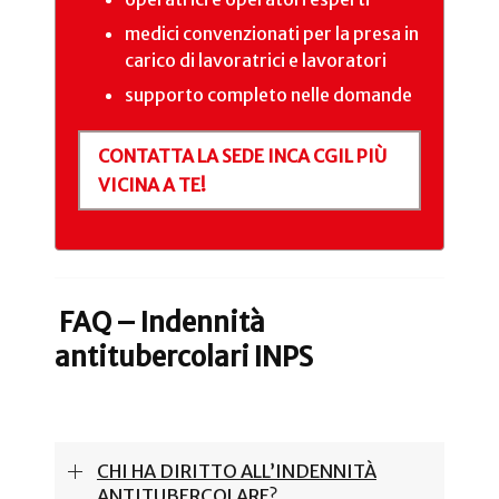
medici convenzionati per la presa in
carico di lavoratrici e lavoratori
supporto completo nelle domande
CONTATTA LA SEDE INCA CGIL PIÙ
VICINA A TE!
FAQ – Indennità
antitubercolari INPS
CHI HA DIRITTO ALL’INDENNITÀ
ANTITUBERCOLARE?