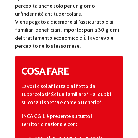
percepita anche solo per un giorno
un’indennità antitubercolare.
Viene pagato a dicembre all’assicurato o ai
familiari beneficiari.
Importo: pari a 30 giorni
del trattamento economico più favorevole
percepito nello stesso mese.
COSA FARE
Lavori e sei affetta o affetto da
tubercolosi? Sei un familiare? Hai dubbi
su cosa ti spetta e come ottenerlo?
INCA CGIL è presente su tutto il
territorio nazionale con:
operatrici e operatori esperti