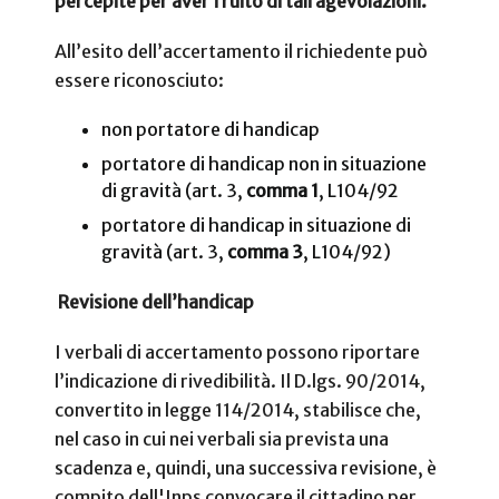
percepite per aver fruito di tali agevolazioni.
All’esito dell’accertamento il richiedente può
essere riconosciuto:
non portatore di handicap
portatore di handicap non in situazione
di gravità (art. 3,
comma 1
, L104/92
portatore di handicap in situazione di
gravità (art. 3,
comma 3
, L104/92)
Revisione dell’handicap
I verbali di accertamento possono riportare
l’indicazione di rivedibilità. Il D.lgs. 90/2014,
convertito in legge 114/2014, stabilisce che,
nel caso in cui nei verbali sia prevista una
scadenza e, quindi, una successiva revisione, è
compito dell'Inps convocare il cittadino per