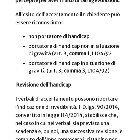
percepite per aver fruito di tali agevolazioni.
All’esito dell’accertamento il richiedente può
essere riconosciuto:
non portatore di handicap
portatore di handicap non in situazione
di gravità (art. 3,
comma 1
, L104/92
portatore di handicap in situazione di
gravità (art. 3,
comma 3
, L104/92)
Revisione dell’handicap
I verbali di accertamento possono riportare
l’indicazione di rivedibilità. Il D.lgs. 90/2014,
convertito in legge 114/2014, stabilisce che,
nel caso in cui nei verbali sia prevista una
scadenza e, quindi, una successiva revisione, è
compito dell'Inps convocare il cittadino per