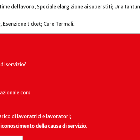
ttime del lavoro; Speciale elargizione ai superstiti; Una tan
a; Esenzione ticket; Cure Termali.
di servizio?
nazionale con:
arico di lavoratrici e lavoratori;
 riconoscimento della causa di servizio
.