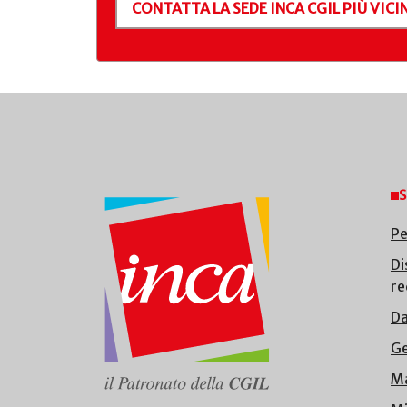
CONTATTA LA SEDE INCA CGIL PIÙ VICIN
S
Pe
Di
re
Da
Ge
Ma