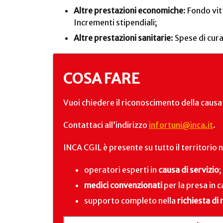
Altre prestazioni economiche
: Fondo vi
Incrementi stipendiali;
Altre prestazioni sanitarie
: Spese di cur
COSA FARE
Vuoi chiedere il riconoscimento della causa 
Contattaci all’indirizzo
infortuni@inca.it
.
INCA CGIL è presente su tutto il territorio 
operatori esperti in
causa di servizio
;
medici convenzionati
per la presa in c
supporto completo nella
richiesta di