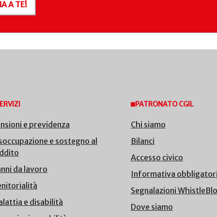
A A TE!
ERVIZI
PATRONATO CGIL
nsioni e previdenza
Chi siamo
soccupazione e sostegno al
Bilanci
ddito
Accesso civico
nni da lavoro
Informativa obbligator
nitorialità
Segnalazioni WhistleBl
lattia e disabilità
Dove siamo