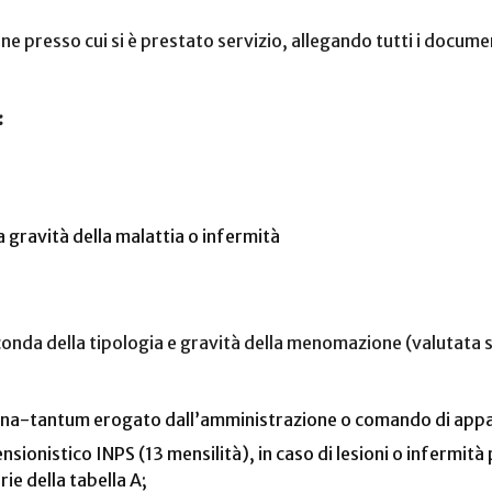
one presso cui si è prestato servizio, allegando tutti i docum
:
 gravità della malattia o infermità
seconda della tipologia e gravità della menomazione (valutata
 una-tantum erogato dall’amministrazione o comando di app
nsionistico INPS (13 mensilità), in caso di lesioni o infermità
ie della tabella A;