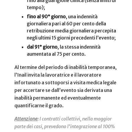
fino alla guarigione clinica (senza limiti di
tempo);
fino al 90° giorno
, una indennità
giornaliera pari al 60 per cento della
retribuzione media giornaliera percepita
negli ultimi 15 giorni precedenti l’evento;
dal 91° giorno
, la stessa indennità
aumentata al 75 per cento.
Al termine del periodo di inabilità temporanea,
l’Inail invita la lavoratrice e il lavoratore
infortunato a sottoporsi a visita medica legale
per accertare se dall’evento sia derivata una
inabilità permanente ed eventualmente
quantificarne il grado.
Attenzione
:
I contratti collettivi, nella maggior
parte dei casi, prevedono l’integrazione al 100%