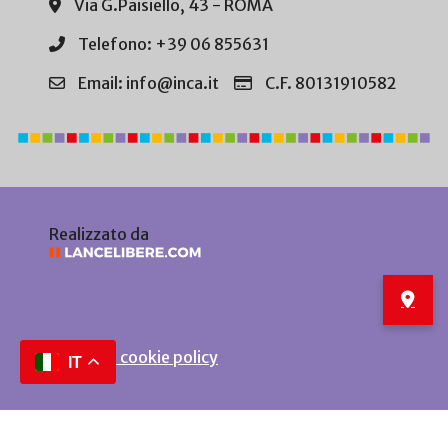
Via G.Paisiello, 43 - ROMA
Telefono: +39 06 855631
Email: info@inca.it
C.F. 80131910582
Realizzato da
Privacy e cookie policy
IT