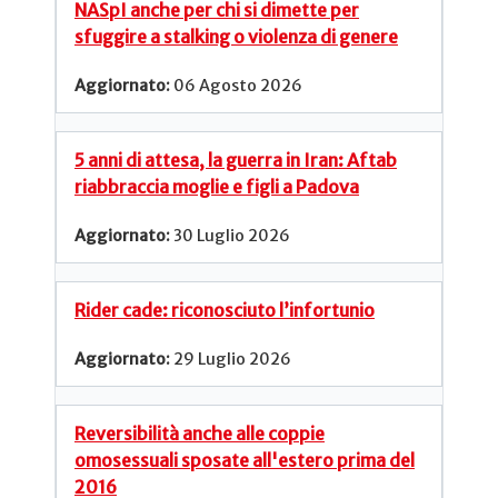
NASpI anche per chi si dimette per
sfuggire a stalking o violenza di genere
06 Agosto 2026
5 anni di attesa, la guerra in Iran: Aftab
riabbraccia moglie e figli a Padova
30 Luglio 2026
Rider cade: riconosciuto l’infortunio
29 Luglio 2026
Reversibilità anche alle coppie
omosessuali sposate all'estero prima del
2016