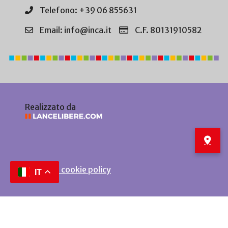
Telefono: +39 06 855631
Email: info@inca.it
C.F. 80131910582
Realizzato da
Privacy e cookie policy
IT