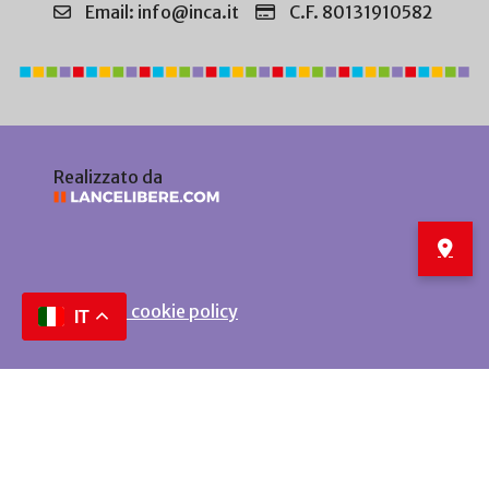
Email: info@inca.it
C.F. 80131910582
Realizzato da
Privacy e cookie policy
IT