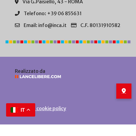
Via G.Paisiello, 43 - ROMA
Telefono: +39 06 855631
Email: info@inca.it
C.F. 80131910582
Realizzato da
Privacy e cookie policy
IT