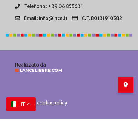
Telefono: +39 06 855631
Email: info@inca.it
C.F. 80131910582
Realizzato da
Privacy e cookie policy
IT