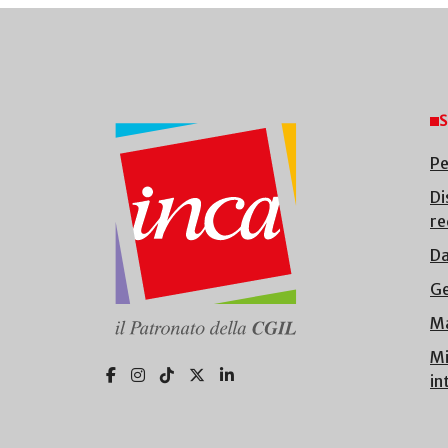
S
Pe
Di
re
Da
Ge
Ma
Mi
in