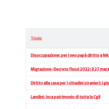
Titolo
Articoli
Disoccupazione: per i neo papà diritto a NA
Migrazione-Decreto flussi 2022: il 27 marzo
Diritto alla casa per i cittadini stranieri: i
Landini: Inca patrimonio di tutta la Cgil