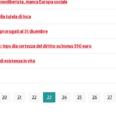
 neoliberista, manca Europa sociale
la tutela di Inca
: prorogati al 31 dicembre
il: Inps dia certezza del diritto su bonus 550 euro
di esistenza in vita
20
21
22
23
24
25
26
27