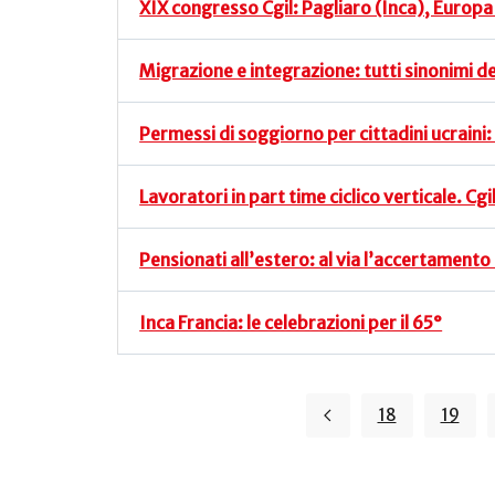
XIX congresso Cgil: Pagliaro (Inca), Europa
Migrazione e integrazione: tutti sinonimi del
Permessi di soggiorno per cittadini ucraini
Lavoratori in part time ciclico verticale. Cg
Pensionati all’estero: al via l’accertamento 
Inca Francia: le celebrazioni per il 65°
18
19