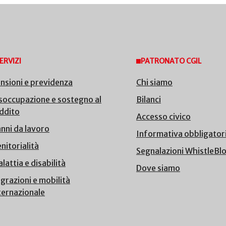
ERVIZI
PATRONATO CGIL
nsioni e previdenza
Chi siamo
soccupazione e sostegno al
Bilanci
ddito
Accesso civico
nni da lavoro
Informativa obbligator
nitorialità
Segnalazioni WhistleBl
lattia e disabilità
Dove siamo
grazioni e mobilità
ternazionale