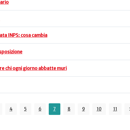
ario
5
rata INPS: cosa cambia
isposizione
re chi ogni giorno abbatte muri
4
5
6
7
8
9
10
11