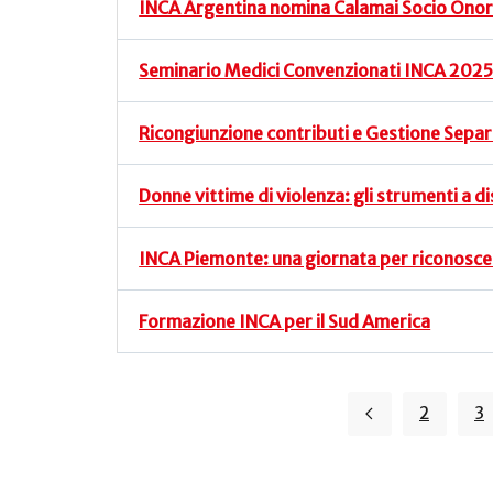
INCA Argentina nomina Calamai Socio Onor
Seminario Medici Convenzionati INCA 202
Ricongiunzione contributi e Gestione Sepa
Donne vittime di violenza: gli strumenti a d
INCA Piemonte: una giornata per riconosce
Formazione INCA per il Sud America
2
3