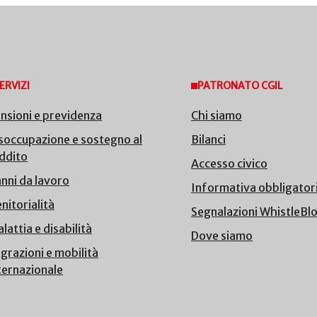
ERVIZI
PATRONATO CGIL
nsioni e previdenza
Chi siamo
soccupazione e sostegno al
Bilanci
ddito
Accesso civico
nni da lavoro
Informativa obbligator
nitorialità
Segnalazioni WhistleBl
lattia e disabilità
Dove siamo
grazioni e mobilità
ternazionale