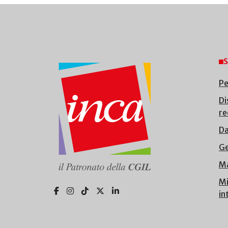
S
Pe
Di
re
Da
Ge
Ma
Mi
in