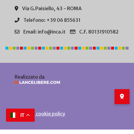
Via G.Paisiello, 43 - ROMA
Telefono: +39 06 855631
Email: info@inca.it
C.F. 80131910582
Realizzato da
Privacy e cookie policy
IT