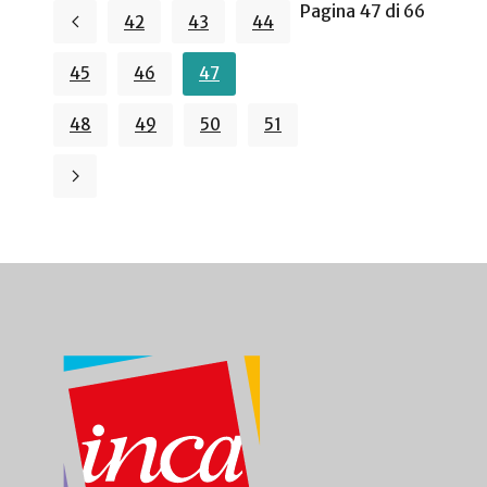
Pagina 47 di 66
42
43
44
45
46
47
48
49
50
51