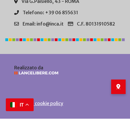
Via G.Paisiello, 43 - ROMA
Telefono: +39 06 855631
Email: info@inca.it
C.F. 80131910582
Realizzato da
Privacy e cookie policy
IT