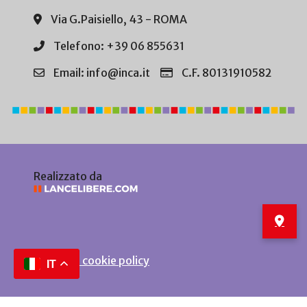
Via G.Paisiello, 43 - ROMA
Telefono: +39 06 855631
Email: info@inca.it
C.F. 80131910582
Realizzato da
Privacy e cookie policy
IT