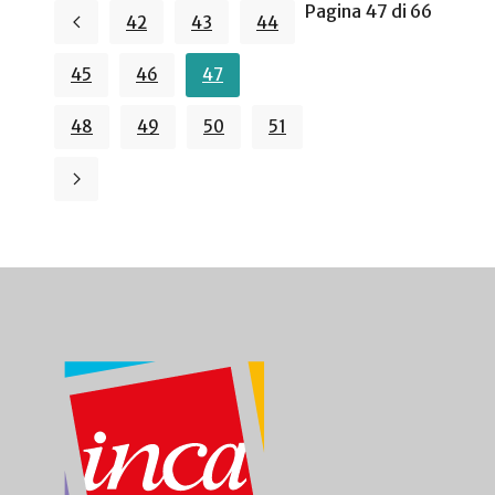
Pagina 47 di 66
42
43
44
45
46
47
48
49
50
51