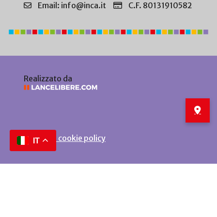
Email: info@inca.it
C.F. 80131910582
Realizzato da
Privacy e cookie policy
IT