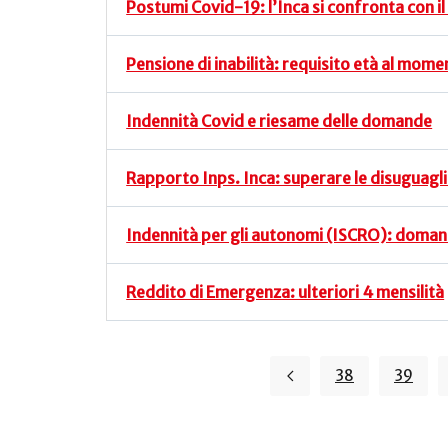
Postumi Covid-19: l’Inca si confronta con i
Pensione di inabilità: requisito età al mo
Indennità Covid e riesame delle domande
Rapporto Inps. Inca: superare le disuguagli
Indennità per gli autonomi (ISCRO): doman
Reddito di Emergenza: ulteriori 4 mensilità
38
39