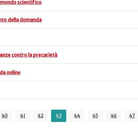
l mondo scientifico
mento della domanda
anze contro la precarietà
da online
40
41
42
43
44
45
46
47