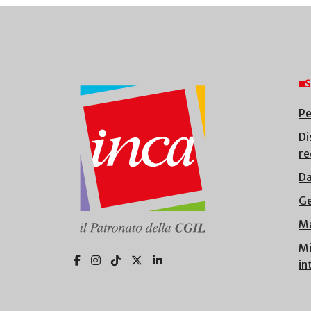
S
Pe
Di
re
Da
Ge
Ma
Mi
in