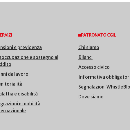
ERVIZI
PATRONATO CGIL
nsioni e previdenza
Chi siamo
soccupazione e sostegno al
Bilanci
ddito
Accesso civico
nni da lavoro
Informativa obbligator
nitorialità
Segnalazioni WhistleBl
lattia e disabilità
Dove siamo
grazioni e mobilità
ternazionale