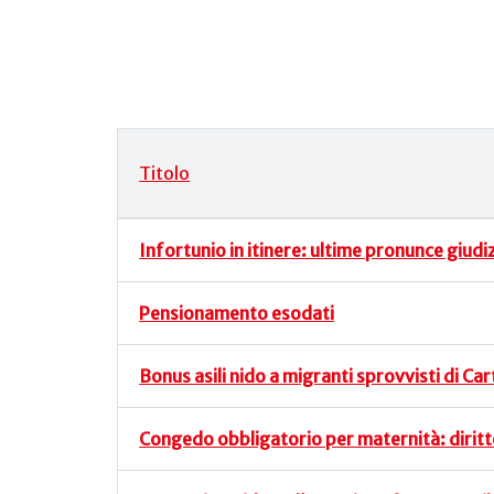
Titolo
Articoli
Infortunio in itinere: ultime pronunce giudiz
Pensionamento esodati
Bonus asili nido a migranti sprovvisti di Car
Congedo obbligatorio per maternità: diritto