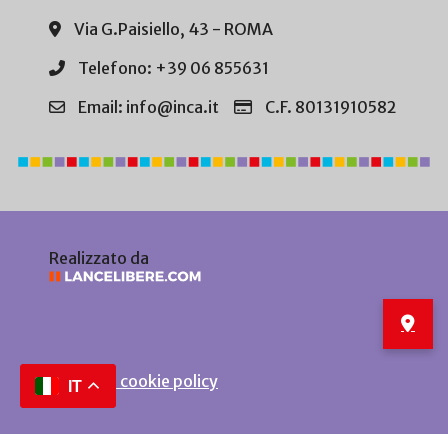
Via G.Paisiello, 43 - ROMA
Telefono: +39 06 855631
Email: info@inca.it
C.F. 80131910582
Realizzato da
Privacy e cookie policy
IT