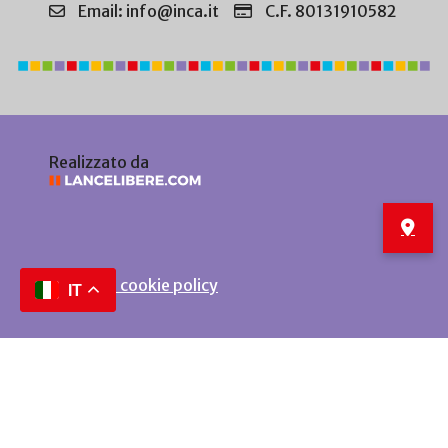
Email: info@inca.it
C.F. 80131910582
Realizzato da
Privacy e cookie policy
IT