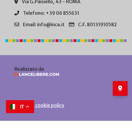
Via G.Paisiello, 43 - ROMA
Telefono: +39 06 855631
Email: info@inca.it
C.F. 80131910582
Realizzato da
Privacy e cookie policy
IT