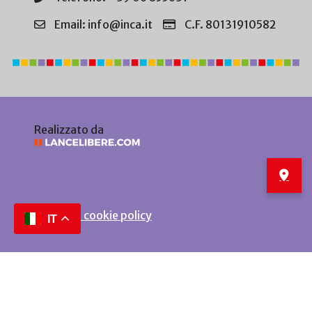
Email: info@inca.it
C.F. 80131910582
Realizzato da
Privacy e cookie policy
IT