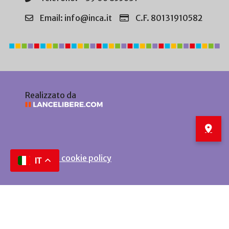
Email: info@inca.it
C.F. 80131910582
Realizzato da
Privacy e cookie policy
IT