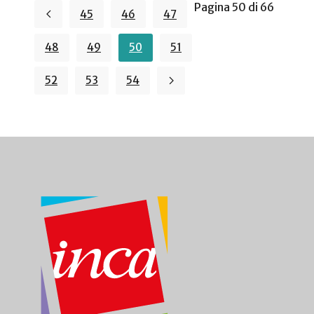
Pagina 50 di 66
45
46
47
48
49
50
51
52
53
54