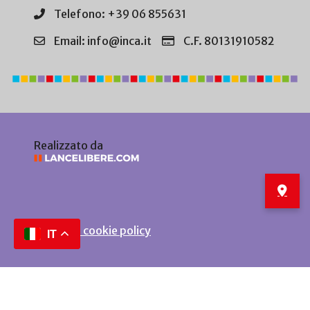
Telefono: +39 06 855631
Email: info@inca.it
C.F. 80131910582
Realizzato da
Privacy e cookie policy
IT