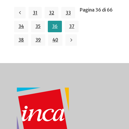
Pagina 36 di 66
31
32
33
34
35
36
37
38
39
40