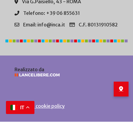
Via G.Paisiello, 43 - ROMA
Telefono: +39 06 855631
Email: info@inca.it
C.F. 80131910582
Realizzato da
Privacy e cookie policy
IT