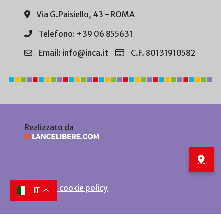
Via G.Paisiello, 43 - ROMA
Telefono: +39 06 855631
Email: info@inca.it
C.F. 80131910582
Realizzato da
Privacy e cookie policy
IT