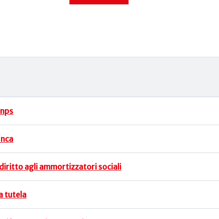
Inps
Inca
 diritto agli ammortizzatori sociali
a tutela