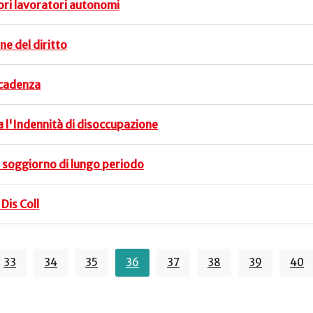
ri lavoratori autonomi
one del diritto
scadenza
a l'Indennità di disoccupazione
di soggiorno di lungo periodo
 Dis Coll
33
34
35
36
37
38
39
40