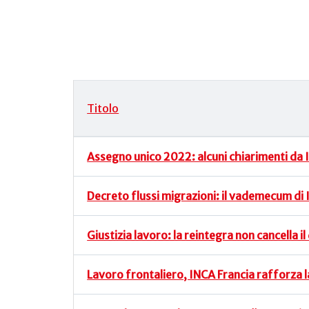
Titolo
Articoli
Assegno unico 2022: alcuni chiarimenti da 
Decreto flussi migrazioni: il vademecum di 
Giustizia lavoro: la reintegra non cancella il
Lavoro frontaliero, INCA Francia rafforza l