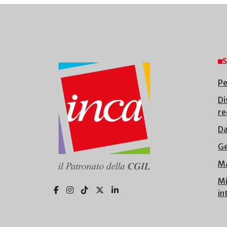
S
Pe
Di
re
Da
Ge
Ma
Mi
in