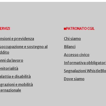
ERVIZI
PATRONATO CGIL
nsioni e previdenza
Chi siamo
soccupazione e sostegno al
Bilanci
ddito
Accesso civico
nni da lavoro
Informativa obbligator
nitorialità
Segnalazioni WhistleBl
lattia e disabilità
Dove siamo
grazioni e mobilità
ternazionale