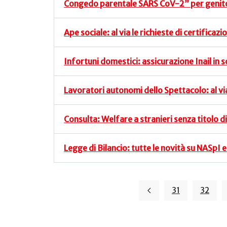
Congedo parentale SARS CoV-2” per genito
Ape sociale: al via le richieste di certificazi
Infortuni domestici: assicurazione Inail in 
Lavoratori autonomi dello Spettacolo: al vi
Consulta: Welfare a stranieri senza titolo 
Legge di Bilancio: tutte le novità su NASpI e
31
32