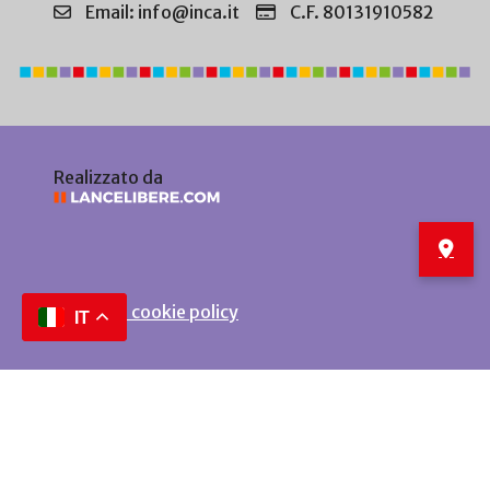
Email: info@inca.it
C.F. 80131910582
Realizzato da
Privacy e cookie policy
IT