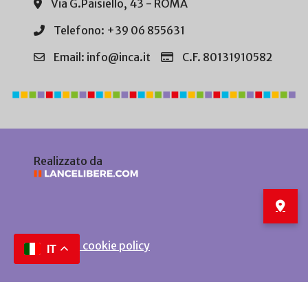
Via G.Paisiello, 43 - ROMA
Telefono: +39 06 855631
Email: info@inca.it
C.F. 80131910582
Realizzato da
Privacy e cookie policy
IT